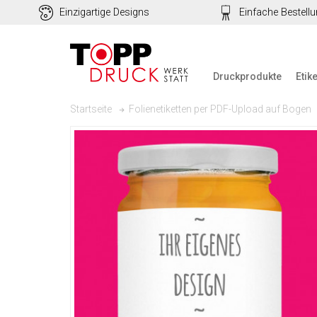
Einzigartige Designs
Einfache Bestell
Druckprodukte
Etik
Folienetiketten per PDF-Upload auf Bogen
Startseite