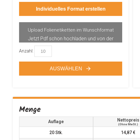
Individuelles Format erstellen
Upload Folienetiketten im Wunschformat
Jetzt Pdf schon hochladen und von der
Produktvorschau profitieren.
Anzahl:
AUSWÄHLEN
Menge
Nettopreis
Auflage
(ohne MwSt.)
20
Stk.
14,87 €