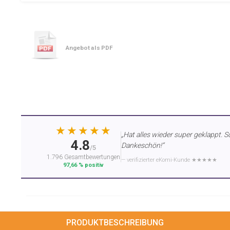
Angebot als PDF
★★★★★
„Hat alles wieder super geklappt. S
4.8
Dankeschön!“
/5
1.796 Gesamtbewertungen
— verifizierter eKomi-Kunde ★★★★★
97,66 % positiv
PRODUKTBESCHREIBUNG