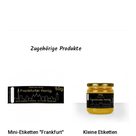
Zugehörige Produkte
Große
"Fr
AUS
iketten "Frankfurt"
Kleine Etiketten