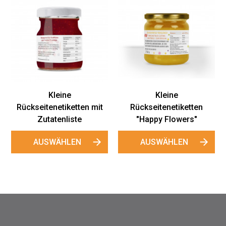
N
Rüc
Kleine
Kleine
ückseitenetiketten mit
Rückseitenetiketten
Zutatenliste
"Happy Flowers"
AUSWÄHLEN
AUSWÄHLEN