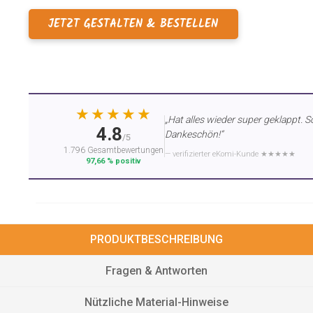
JETZT GESTALTEN & BESTELLEN
★★★★★
„Hat alles wieder super geklappt. S
4.8
Dankeschön!“
/5
1.796 Gesamtbewertungen
— verifizierter eKomi-Kunde ★★★★★
97,66 % positiv
PRODUKTBESCHREIBUNG
Fragen & Antworten
Nützliche Material-Hinweise