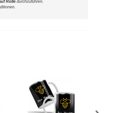
auf Rolle
 durchzuführen.
ditionen.
Visitenkarte "Black & 
AUSWÄHLEN