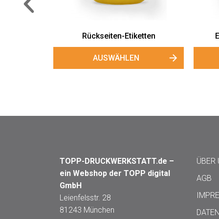
Rückseiten-Etiketten
Etiketten "Black
AUSWÄHLEN
AUSWÄHL
TOPP-DRUCKWERKSTATT.de –
ÜBER
ein Webshop der TOPP digital
AGB
GmbH
IMPR
Leienfelsstr. 28
81243 München
DATE