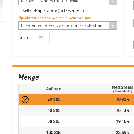
Kleines Gewährverschlussetikett
Etiketten-Papiersorte (Bitte wählen!)
Mehr zur Ablösbarkeit von Etikettenpapieren
Etikettenpapier weiß seidenglanz - ablösbar
Anzahl:
Menge
Nettopreis
Auflage
(ohne MwSt.)
20
Stk.
10,92 €
40
Stk.
16,13 €
60
Stk.
19,16 €
100
Stk.
22,69 €