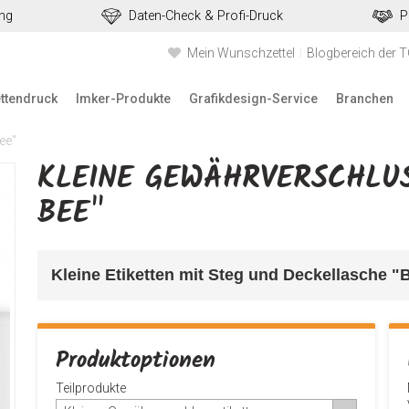
ung
Daten-Check & Profi-Druck
P
Mein Wunschzettel
Blogbereich der 
ettendruck
Imker-Produkte
Grafikdesign-Service
Branchen
ee"
KLEINE GEWÄHRVERSCHLUS
BEE"
Kleine Etiketten mit Steg und Deckellasche "B
Produktoptionen
Teilprodukte