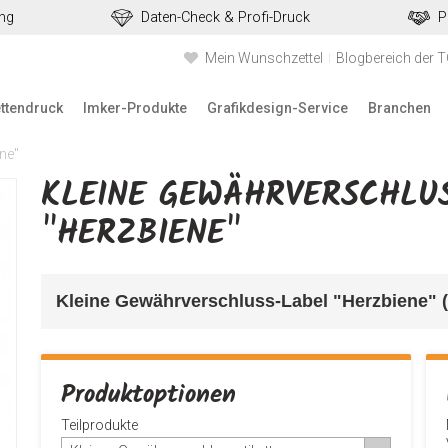
ung
Daten-Check & Profi-Druck
P
Mein Wunschzettel
Blogbereich der 
ettendruck
Imker-Produkte
Grafikdesign-Service
Branchen
ne"
KLEINE GEWÄHRVERSCHLUS
"HERZBIENE"
Kleine Gewährverschluss-Label "Herzbiene" (i
Produktoptionen
Teilprodukte