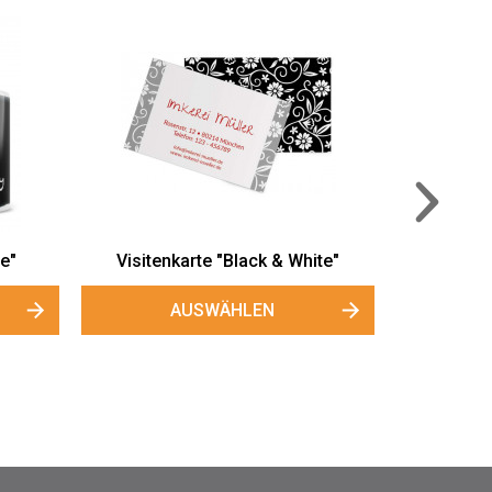
Kleine Honigetiketten "Herzbiene"
iene"
AUSWÄHLEN