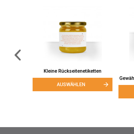
Mini-Honigglasetiketten "Herzbiene"
Ru
AUSWÄHLEN
& White"