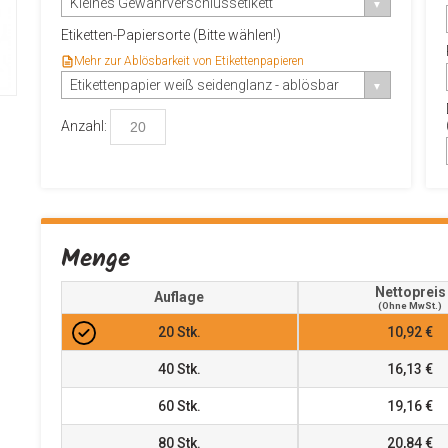
Kleines Gewährverschlussetikett
Etiketten-Papiersorte (Bitte wählen!)
Mehr zur Ablösbarkeit von Etikettenpapieren
Etikettenpapier weiß seidenglanz - ablösbar
Anzahl:
Menge
Nettopreis
Auflage
(ohne MwSt.)
20
Stk.
10,92 €
40
Stk.
16,13 €
60
Stk.
19,16 €
80
Stk.
20,84 €