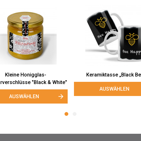
nde Honigglas-Etiketten
Große Honigglas-
"Herzbiene"
Gewährverschlüsse "Herzb
AUSWÄHLEN
AUSWÄHLEN