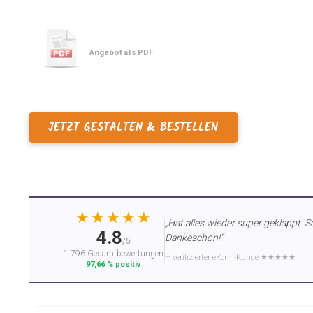
Angebot als PDF
JETZT GESTALTEN & BESTELLEN
★★★★★
„Hat alles wieder super geklappt. S
4.8
Dankeschön!“
/5
1.796 Gesamtbewertungen
— verifizierter eKomi-Kunde ★★★★★
97,66 % positiv