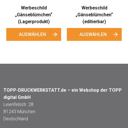
d
Werbeschild
en“
„Gänseblümchen“
kt)
(editierbar)
N
AUSWÄHLEN
TOPP-DRUCKWERKSTATT.de – ein Webshop der TOPP
digital GmbH
Leienfelsstr. 28
81243 München
Deutschland