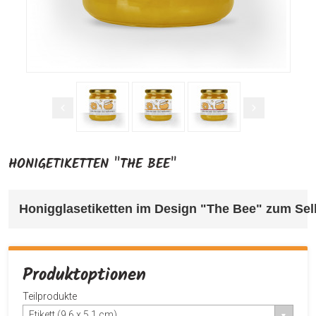
HONIGETIKETTEN "THE BEE"
Honigglasetiketten im Design "The Bee" 
zum Selb
Produktoptionen
Teilprodukte
Etikett (9,6 x 5,1 cm)