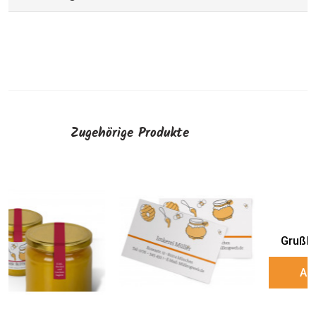
Zugehörige Produkte
Grußkarten "The Bee"
Werbepostkarten „The
Bee“
AUSWÄHLEN
AUSWÄHLEN