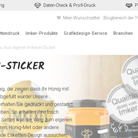
ung
Daten-Check & Profi-Druck
P
Mein Wunschzettel
Blogbereich der 
ettendruck
Imker-Produkte
Grafikdesign-Service
Branchen
Aus eigener Imkerei-Sticker
I-STICKER
nig, die zeigen dass Ihr Honig mit
abgefüllt wurde! Unsere
erhalten Sie gedruckt und gestanzt
en. So erhalten Ihre frisch
tt. Selten war der Weg zum eigenen
erzen, Honig-Met oder andere
de Etiketten-Design aussuchen,