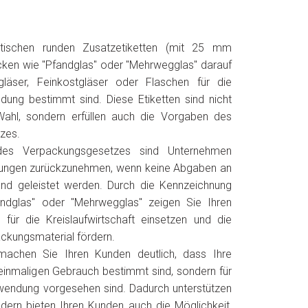
tischen runden Zusatzetiketten (mit 25 mm
cken wie "Pfandglas" oder "Mehrwegglas" darauf
gläser, Feinkostgläser oder Flaschen für die
ng bestimmt sind. Diese Etiketten sind nicht
Wahl, sondern erfüllen auch die Vorgaben des
zes.
es Verpackungsgesetzes sind Unternehmen
ckungen zurückzunehmen, wenn keine Abgaben an
nd geleistet werden. Durch die Kennzeichnung
andglas" oder "Mehrwegglas" zeigen Sie Ihren
 für die Kreislaufwirtschaft einsetzen und die
kungsmaterial fördern.
 machen Sie Ihren Kunden deutlich, dass Ihre
 einmaligen Gebrauch bestimmt sind, sondern für
endung vorgesehen sind. Dadurch unterstützen
ndern bieten Ihren Kunden auch die Möglichkeit,