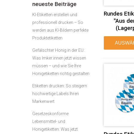
neueste Beiträge
Rundes Eti
KI-Etiketten erstellen und
"Aus de
professionell drucken – So
(Lager
werden aus KI-Bildern perfekte
Produktetiketten
AUSWÄ
Gefälschter Honig in der EU:
Was Imker:innen jetzt wissen
müssen – und wie Sie Ihre
Honigetiketten richtig gestalten
Etiketten drucken: So steigern
hochwertige Labels Ihren
Markenwert
Gesetzeskonforme
Lebensmittel- und
Honigetiketten: Was jetzt