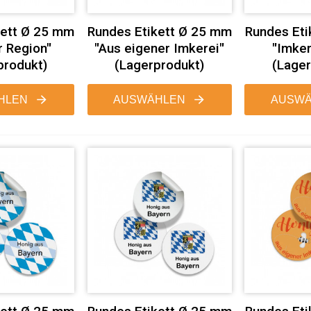
kett Ø 25 mm
Rundes Etikett Ø 25 mm
Rundes Eti
r Region"
"Aus eigener Imkerei"
"Imker
produkt)
(Lagerprodukt)
(Lager
HLEN
AUSWÄHLEN
AUSWÄ