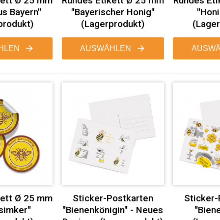
kett Ø 25 mm
Rundes Etikett Ø 25 mm
Rundes Eti
us Bayern"
"Bayerischer Honig"
"Honi
produkt)
(Lagerprodukt)
(Lager
HLEN
AUSWÄHLEN
AUSWÄ
kett Ø 25 mm
Sticker-Postkarten
Sticker-
simker"
"Bienenkönigin" - Neues
"Biene