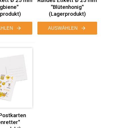
kett Ø 25 mm
Rundes Etikett Ø 25 mm
gbiene"
"Blütenhonig"
produkt)
(Lagerprodukt)
HLEN
AUSWÄHLEN
Postkarten
nretter"