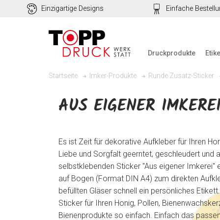
Einzigartige Designs
Einfache Bestell
Druckprodukte
Etik
Startseite
Imker-Produkte
Runde Zusatz-Sticker
AUS EIGENER IMKERE
Es ist Zeit für dekorative Aufkleber für Ihren Ho
Liebe und Sorgfalt geerntet, geschleudert und 
selbstklebenden Sticker "Aus eigener Imkerei" 
auf Bogen (Format DIN A4) zum direkten Aufkleb
befüllten Gläser schnell ein persönliches Etike
Sticker für Ihren Honig, Pollen, Bienenwachsk
Bienenprodukte so einfach. Einfach das passen