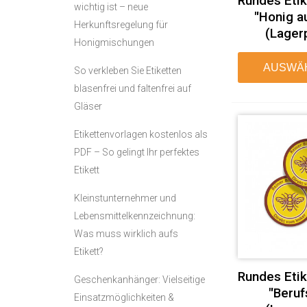
Rundes Eti
wichtig ist – neue
"Honig a
Herkunftsregelung für
(Lager
Honigmischungen
AUSWÄ
So verkleben Sie Etiketten
blasenfrei und faltenfrei auf
Gläser
Etikettenvorlagen kostenlos als
PDF – So gelingt Ihr perfektes
Etikett
Kleinstunternehmer und
Lebensmittelkennzeichnung:
Was muss wirklich aufs
Etikett?
Rundes Eti
Geschenkanhänger: Vielseitige
"Beruf
Einsatzmöglichkeiten &