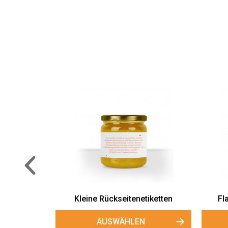
Kleine Rückseitenetiketten
Flaschenetiketten "Erd
AUSWÄHLEN
AUSWÄHLEN