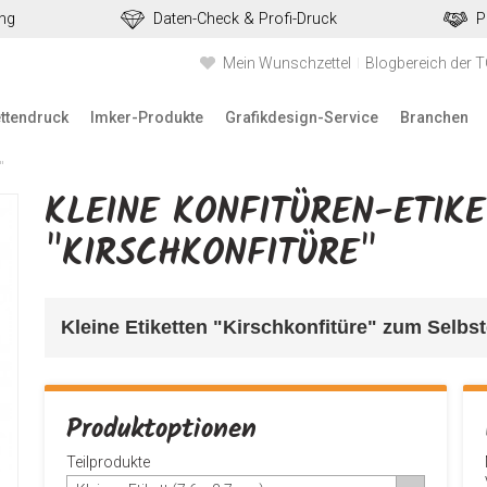
ung
Daten-Check & Profi-Druck
P
Mein Wunschzettel
Blogbereich der 
ettendruck
Imker-Produkte
Grafikdesign-Service
Branchen
"
KLEINE KONFITÜREN-ETIK
"KIRSCHKONFITÜRE"
Kleine Etiketten "Kirschkonfitüre" 
zum Selbstg
Produktoptionen
Teilprodukte