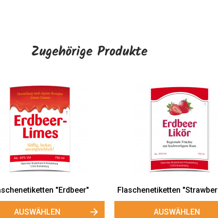
Zugehörige Produkte
beer"
Flaschenetiketten "Strawberry Fun"
Konfitüre
AUSWÄHLEN