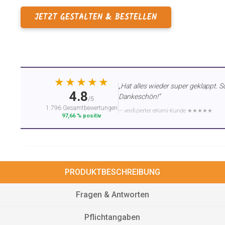
JETZT GESTALTEN & BESTELLEN
★★★★★
„Hat alles wieder super geklappt. S
4.8
Dankeschön!“
/5
1.796 Gesamtbewertungen
— verifizierter eKomi-Kunde ★★★★★
97,66 % positiv
PRODUKTBESCHREIBUNG
Fragen & Antworten
Pflichtangaben