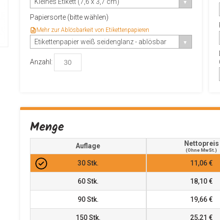
Kleines Etikett (7,6 x 3,7 cm)
Papiersorte (bitte wählen)
Mehr zur Ablösbarkeit von Etikettenpapieren
Etikettenpapier weiß seidenglanz - ablösbar
Anzahl:
Menge
Nettopreis
Auflage
(ohne MwSt.)
30
Stk.
11,06 €
60
Stk.
18,10 €
90
Stk.
19,66 €
150
Stk.
25,21 €