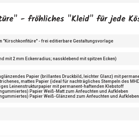
türe" - fröhliches "Kleid" für jede K
n "Kirschkonfitüre" - frei editierbare Gestaltungsvorlage
nd mit 2 mm Eckenradius; nassklebend mit spitzen Ecken)
glänzendes Papier (brillantes Druckbild, leichter Glanz) mit perma
trichenes, mattes Papier (ideal für nachträgliches Stempeln des MH
iges Leinenstrukturpapier mit permanent-haftenden Klebstoff
engummiertes) Papier Weiß-Matt zum Anfeuchten und Aufkleben
engummiertes) Papier Weiß-Glänzend zum Anfeuchten und Aufklebe