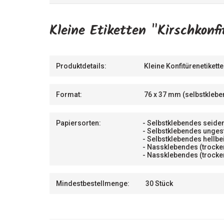
Kleine Etiketten "Kirschkonfi
Produktdetails:
Kleine Konfitürenetikette
Format:
76 x 37 mm (selbstklebe
Papiersorten:
- Selbstklebendes seiden
- Selbstklebendes unges
- Selbstklebendes hellbe
- Nassklebendes (trock
- Nassklebendes (trock
Mindestbestellmenge:
30 Stück