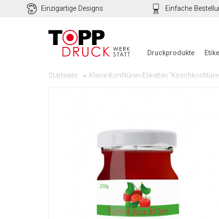
Einzigartige Designs
Einfache Bestell
Druckprodukte
Etik
Kleine Konfitüren-Etiketten "Kirschkonfitüre
Startseite