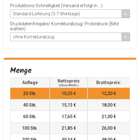
Produktions-Schnelligkeit (Versand erfolgt in....)
Standard-Lieferung (5-7 Werktage)
Druckdatenfreigabe/ Korrekturabzug/ Probedruck (Bitte
wählen)
ohne Korrekturabzug
Menge
Nettopreis
Auflage
Bruttopreis:
(ohne MwSt.)
20
Stk.
10,25 €
12,20 €
40
Stk.
15,13 €
18,00 €
60
Stk.
17,65 €
21,00 €
100
Stk.
21,85 €
26,00 €
200
Stk.
40,34 €
48,00 €