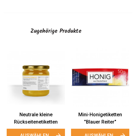
Zugehörige Produkte
Kleine Etiketten "Blauer
Reiter"
AUSWÄHLEN
Mini-Honigetiketten
n
"Blauer Reiter"
AUSWÄHLEN