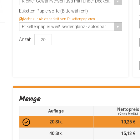
Kleiner Gewährverschluss mit runder Deckellasche
Etiketten-Papiersorte (Bitte wählen!)
Mehr zur Ablösbarkeit von Etikettenpapieren
Etikettenpapier weiß seidenglanz - ablösbar
Anzahl:
Menge
Nettopreis
Auflage
(ohne MwSt.)
20
Stk.
10,25 €
40
Stk.
15,13 €