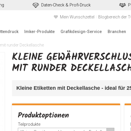
ung
Daten-Check & Profi-Druck
P
Mein Wunschzettel
Blogbereich der 
ettendruck
Imker-Produkte
Grafikdesign-Service
Branchen
 mit runder Deckellasche
KLEINE GEWÄHRVERSCHLUS
MIT RUNDER DECKELLASC
Kleine Etiketten mit Deckellasche - ideal für 
Produktoptionen
Teilprodukte