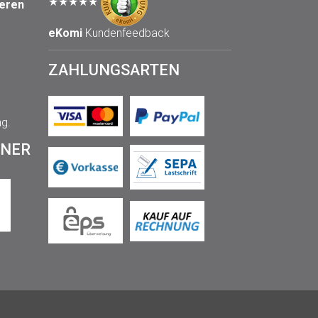
★★★★★
seren
eKomi
Kundenfeedback
ZAHLUNGSARTEN
ng.
TNER