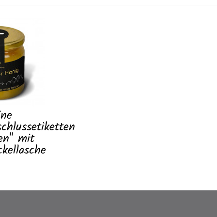
ine
chlussetiketten
en" mit
ckellasche