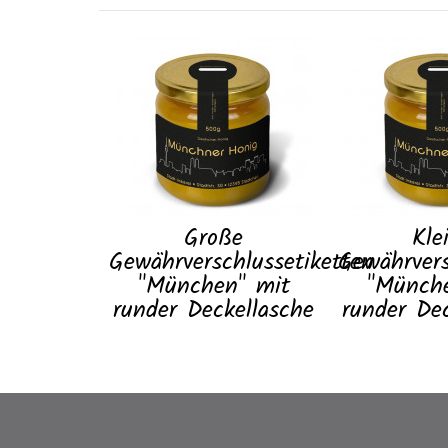
Große
Kle
Gewährverschlussetiketten
Gewährvers
"München" mit
"Münch
runder Deckellasche
runder De