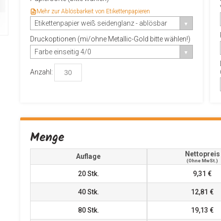
Mehr zur Ablösbarkeit von Etikettenpapieren
Etikettenpapier weiß seidenglanz - ablösbar
Druckoptionen (mi/ohne Metallic-Gold bitte wählen!)
Farbe einseitig 4/0
Anzahl:
Menge
Nettopreis
Auflage
(ohne MwSt.)
20
Stk.
9,31 €
40
Stk.
12,81 €
80
Stk.
19,13 €