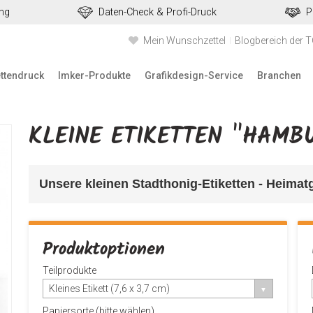
ung
Daten-Check & Profi-Druck
P
Mein Wunschzettel
Blogbereich der 
ettendruck
Imker-Produkte
Grafikdesign-Service
Branchen
KLEINE ETIKETTEN "HAMB
Unsere kleinen Stadthonig-Etiketten - Heimatge
Produktoptionen
Teilprodukte
Kleines Etikett (7,6 x 3,7 cm)
Papiersorte (bitte wählen)