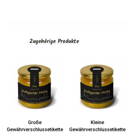
Zugehörige Produkte
Kleine Etiketten "Stuttgart"
Große Etik
"Stuttga
AUSWÄHLEN
AUSWÄH
eine
hlussetikette