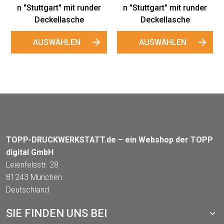
t" mit runder
llasche
ÄHLEN
TOPP-DRUCKWERKSTATT.de – ein Webshop der TOPP
digital GmbH
Leienfelsstr. 28
81243 München
Deutschland
SIE FINDEN UNS BEI