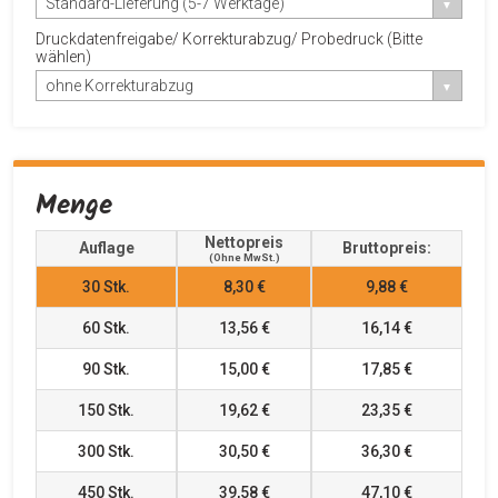
Standard-Lieferung (5-7 Werktage)
Druckdatenfreigabe/ Korrekturabzug/ Probedruck (Bitte
wählen)
ohne Korrekturabzug
Menge
Nettopreis
Auflage
Bruttopreis:
(ohne MwSt.)
30
Stk.
8,30 €
9,88 €
60
Stk.
13,56 €
16,14 €
90
Stk.
15,00 €
17,85 €
150
Stk.
19,62 €
23,35 €
300
Stk.
30,50 €
36,30 €
450
Stk.
39,58 €
47,10 €