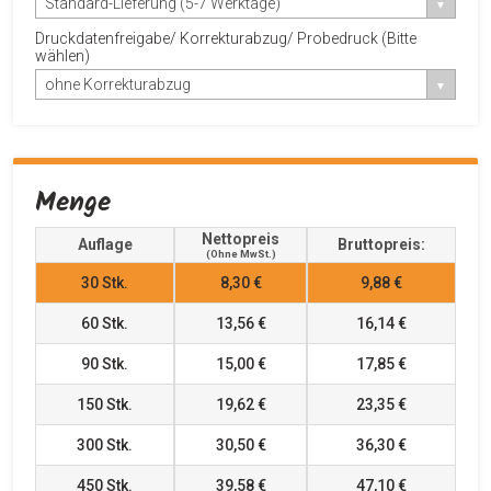
Standard-Lieferung (5-7 Werktage)
Druckdatenfreigabe/ Korrekturabzug/ Probedruck (Bitte
wählen)
ohne Korrekturabzug
Menge
Nettopreis
Auflage
Bruttopreis:
(ohne MwSt.)
30
Stk.
8,30 €
9,88 €
60
Stk.
13,56 €
16,14 €
90
Stk.
15,00 €
17,85 €
150
Stk.
19,62 €
23,35 €
300
Stk.
30,50 €
36,30 €
450
Stk.
39,58 €
47,10 €