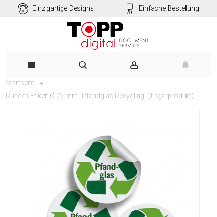
Einzigartige Designs
Einfache Bestellung
Startseite
Rundes Etikett Ø 25 mm "Pfandglas Recycling" (Lagerprodukt)