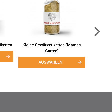
tiketten "Omas
Kleine Gewürzetiketten "Bunte
ten"
Mischung"
HLEN
AUSWÄHLEN