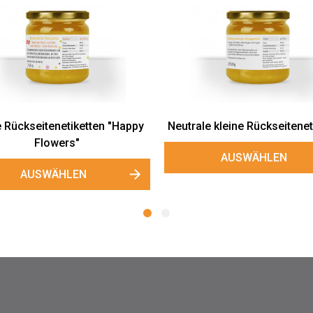
Kleine Gewürze
Gar
AUSWÄ
n
Kleine Gewürzetiketten "Mamas
Garten"
AUSWÄHLEN