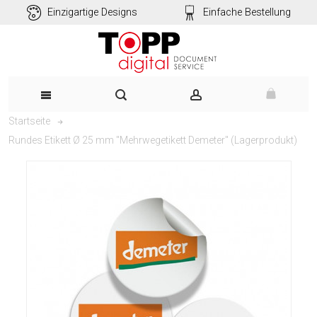
Einzigartige Designs
Einfache Bestellung
Startseite
Rundes Etikett Ø 25 mm "Mehrwegetikett Demeter" (Lagerprodukt)