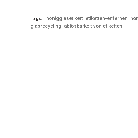
honigglasetikett
etiketten-enfernen
hon
Tags:
glasrecycling
ablösbarkeit von etiketten