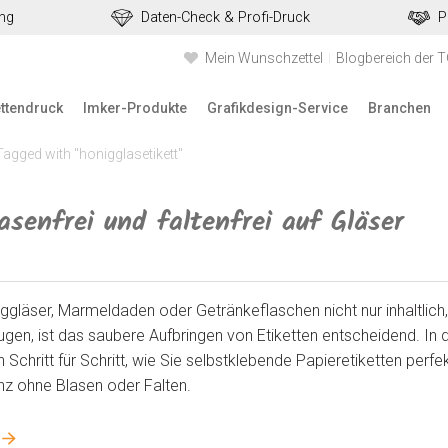
ung
Daten-Check & Profi-Druck
P
Mein Wunschzettel
Blogbereich der 
ettendruck
Imker-Produkte
Grafikdesign-Service
Branchen
Tagged with "honigglasetikett"
asenfrei und faltenfrei auf Gläser
ggläser, Marmeldaden oder Getränkeflaschen nicht nur inhaltlich
gen, ist das saubere Aufbringen von Etiketten entscheidend. In 
n Schritt für Schritt, wie Sie selbstklebende Papieretiketten perfe
nz ohne Blasen oder Falten.