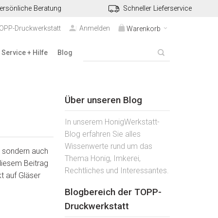
ersönliche Beratung
Schneller Lieferservice
TOPP-Druckwerkstatt
Anmelden
Warenkorb
Service + Hilfe
Blog
Über unseren Blog
In unserem HonigWerkstatt-
Blog erfahren Sie alles
Wissenwerte rund um das
, sondern auch
Thema Honig, Imkerei,
diesem Beitrag
Rechtliches und Interessantes.
kt auf Gläser
Blogbereich der TOPP-
Druckwerkstatt