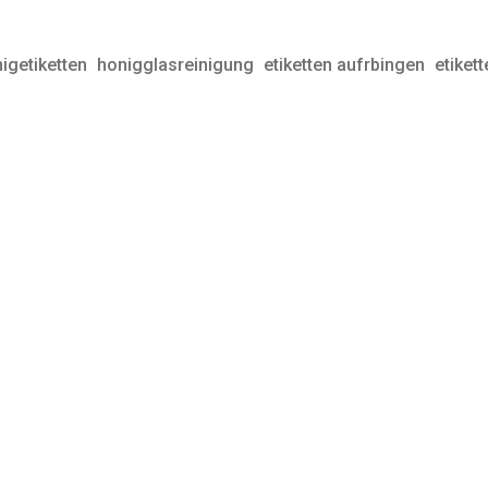
igetiketten
honigglasreinigung
etiketten aufrbingen
etiket