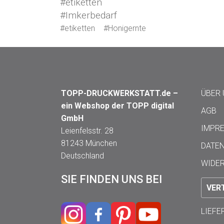
#etiketten
#Imkerbedarf
#etiketten
#Honigernte
TOPP-DRUCKWERKSTATT.de –
ÜBER
ein Webshop der TOPP digital
AGB
GmbH
IMPR
Leienfelsstr. 28
81243 München
DATE
Deutschland
WIDE
SIE FINDEN UNS BEI
VER
LIEF