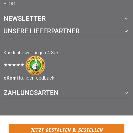
BLOG
NEWSLETTER
UNSERE LIEFERPARTNER
Kundenbewertungen
4.8/5
★★★★★
eKomi
Kundenfeedback
ZAHLUNGSARTEN
JETZT GESTALTEN & BESTELLEN
© 2021 TOPP-DRUCKWERKSTATT.de – ein Webshop von der