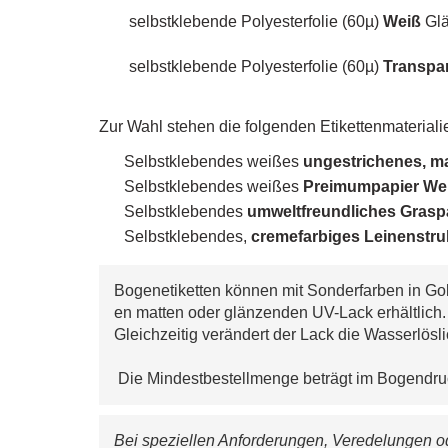
s
elbstklebende Polyesterfolie (60µ)
Weiß
Glä
selbstklebende Polyesterfolie (60µ)
Transpa
Zur Wahl stehen die folgenden Etikettenmaterialie
Selbstklebendes weißes
ungestrichenes, m
Selbstklebendes weißes
Preimumpapier Wei
Selbstklebendes
umw
eltfreundliches Gras
Selbstklebendes,
cremefarbiges
Leinenstru
Bogenetiketten können mit Sonderfarben in Gol
en matten oder glänzenden UV-Lack erhältlich
Gleichzeitig verändert der Lack die Wasserlösli
 Die Mindestbestellmenge beträgt im Bogendru
Bei speziellen Anforderungen, Veredelungen od