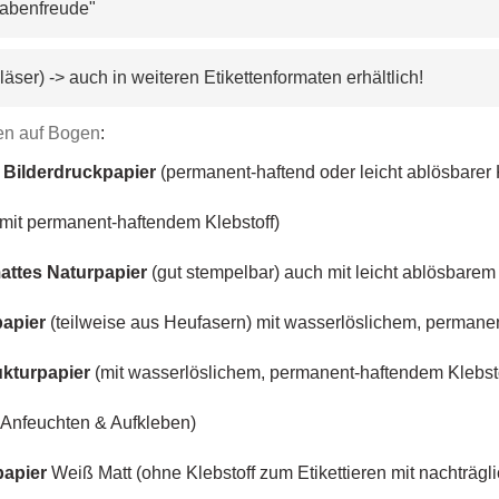
„Wabenfreude
"
g Gläser) -> auch in weiteren Etikettenformaten erhältlich!
ien auf Bogen
:
Bilderdruckpapier
(permanent-haftend oder leicht ablösbarer 
mit permanent-haftendem Klebstoff)
attes Naturpapier
(gut stempelbar) auch mit leicht ablösbarem 
papier
(teilweise aus Heufasern) mit wasserlöslichem, permane
ukturpapier
(mit wasserlöslichem, permanent-haftendem Klebstof
Anfeuchten & Aufkleben)
papier
Weiß Matt (ohne Klebstoff zum Etikettieren mit nachträgl