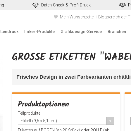
ung
Daten-Check & Profi-Druck
P
Mein Wunschzettel
Blogbereich der 
ettendruck
Imker-Produkte
Grafikdesign-Service
Branchen
GROSSE ETIKETTEN "WABE
Frisches Design in zwei Farbvarianten erhältli
Produktoptionen
Teilprodukte
Etikett (9,6 x 5,1 cm)
Etiketten auf BOGEN (ab 20 Stück) oder ROLLE (ab