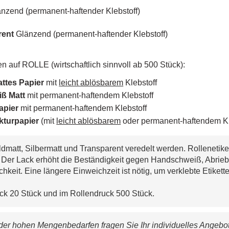
nzend (permanent-haftender Klebstoff)
rent
Glänzend (permanent-haftender Klebstoff)
n auf ROLLE (wirtschaftlich sinnvoll ab 500 Stück):
attes Papier
mit
leicht ablösbarem
Klebstoff
ß Matt
mit permanent-haftendem Klebstoff
papier
mit permanent-haftendem Klebstoff
kturpapier
(mit
leicht ablösbarem
oder permanent-haftendem Kle
dmatt, Silbermatt und Transparent veredelt werden. Rollenetike
. Der Lack erhöht die Beständigkeit gegen Handschweiß, Abri
chkeit. Eine längere Einweichzeit ist nötig, um verklebte Etiket
ck 20 Stück und im Rollendruck 500 Stück.
er hohen Mengenbedarfen fragen Sie Ihr individuelles Angebot 