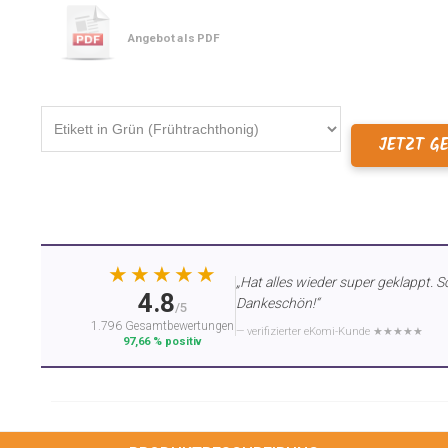
Angebot als PDF
JETZT G
★★★★★
„Hat alles wieder super geklappt. S
4.8
Dankeschön!“
/5
1.796 Gesamtbewertungen
— verifizierter eKomi-Kunde ★★★★★
97,66 % positiv