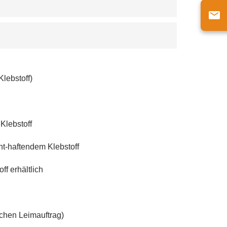
Klebstoff)
Klebstoff
nt-haftendem Klebstoff
f erhältlich
ichen Leimauftrag)