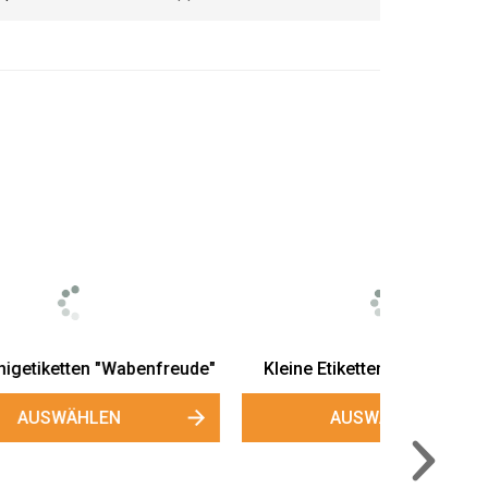
Transparente Honigetiketten
"Waben"
AUSWÄHLEN