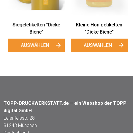
Siegeletiketten "Dicke
Kleine Honigetiketten
Biene"
"Dicke Biene"
AUSWÄHLEN
AUSWÄHLEN
TOPP-DRUCKWERKSTATT.de – ein Webshop der TOPP
digital GmbH
Leienfelsstr. 28
81243 München
Deutschland