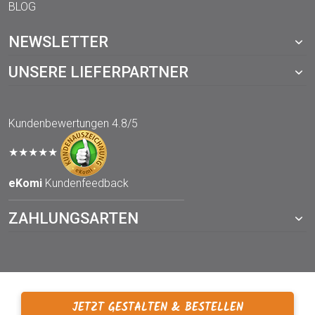
BLOG
NEWSLETTER
UNSERE LIEFERPARTNER
Kundenbewertungen
4.8/5
★★★★★
eKomi
Kundenfeedback
ZAHLUNGSARTEN
JETZT GESTALTEN & BESTELLEN
© 2021 TOPP-DRUCKWERKSTATT.de – ein Webshop von der