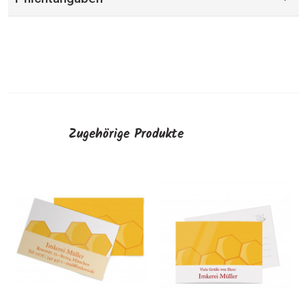
Zugehörige Produkte
Hon
"S
AU