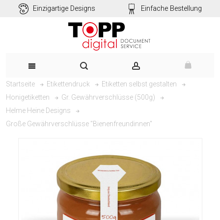
Einzigartige Designs
Einfache Bestellung
Startseite
Etikettendruck
Etiketten selbst gestalten
Honigetiketten
Gr. Gewährverschlüsse (500g)
Helme Heine Designs
Große Gewährverschlüsse "Bienenfreundinnen"