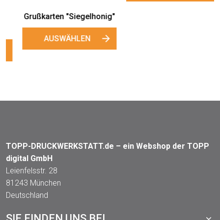
"
Honigetiketten
"Siegelhonig"
AUSWÄHLEN
TOPP-DRUCKWERKSTATT.de – ein Webshop der TOPP
digital GmbH
Leienfelsstr. 28
81243 München
Deutschland
SIE FINDEN UNS BEI