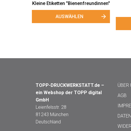
etten
Große Gewährverschlüsse
G
nen"
"Bienenkönigin"
AUSWÄHLEN
TOPP-DRUCKWERKSTATT.de –
ÜBER
ein Webshop der TOPP digital
AGB
GmbH
IMPR
Leienfelsstr. 28
81243 München
DATE
Deutschland
WIDE