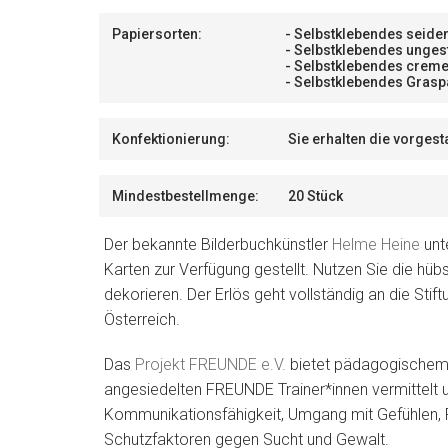
Papiersorten:
- Selbstklebendes seide
- Selbstklebendes unges
- Selbstklebendes creme
- Selbstklebendes Grasp
Konfektionierung:
Sie erhalten die vorges
Mindestbestellmenge:
20 Stück
Der bekannte Bilderbuchkünstler
Helme Heine
unte
Karten zur Verfügung gestellt. Nutzen Sie die h
dekorieren. Der Erlös geht vollständig an die Stif
Österreich.
Das
Projekt FREUNDE e.V.
bietet pädagogischem P
angesiedelten FREUNDE Trainer*innen vermittelt 
Kommunikationsfähigkeit, Umgang mit Gefühlen,
Schutzfaktoren gegen Sucht und Gewalt.