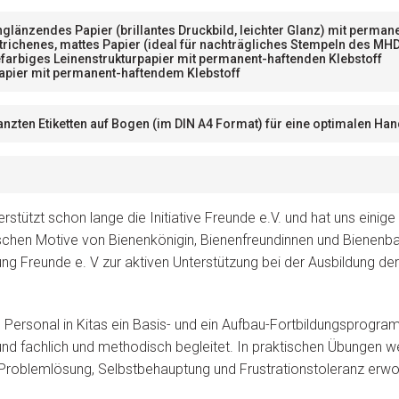
nglänzendes Papier (brillantes Druckbild, leichter Glanz) mit perma
trichenes, mattes Papier (ideal für nachträgliches Stempeln des MH
farbiges Leinenstrukturpapier mit permanent-haftenden Klebstoff
apier mit permanent-haftendem Klebstoff
tanzten Etiketten auf Bogen (im DIN A4 Format) für eine optimalen 
rstützt schon lange die Initiative Freunde e.V. und hat uns einige
übschen Motive von Bienenkönigin, Bienenfreundinnen und Bienen
tung Freunde e. V zur aktiven Unterstützung bei der Ausbildung de
ersonal in Kitas ein Basis- und ein Aufbau-Fortbildungsprogram
und fachlich und methodisch begleitet. In praktischen Übungen w
 Problemlösung, Selbstbehauptung und Frustrationstoleranz er