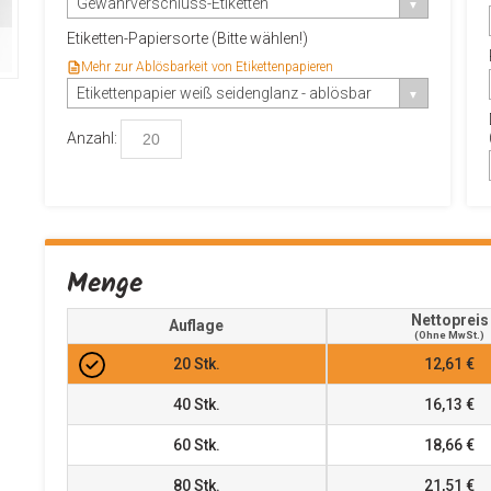
Gewährverschluss-Etiketten
Etiketten-Papiersorte (Bitte wählen!)
Mehr zur Ablösbarkeit von Etikettenpapieren
Etikettenpapier weiß seidenglanz - ablösbar
Anzahl:
Menge
Nettopreis
Auflage
(ohne MwSt.)
20
Stk.
12,61 €
40
Stk.
16,13 €
60
Stk.
18,66 €
80
Stk.
21,51 €