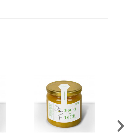
sse
Große Gewährverschlüsse
"Glücksbiene"
AUSWÄHLEN