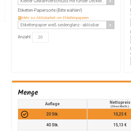
Kleiner Gewährverschluss mit runder Deckellasche
Etiketten-Papiersorte (Bitte wählen!)
Mehr zur Ablösbarkeit von Etikettenpapieren
Etikettenpapier weiß seidenglanz - ablösbar
Anzahl:
Menge
Nettopreis
Auflage
(ohne MwSt.)
20
Stk.
10,25 €
40
Stk.
15,13 €