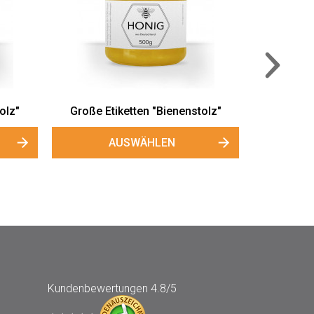
Mini-Honigetiketten "Bienenstolz"
AUSWÄHLEN
olz"
Kundenbewertungen
4.8/5