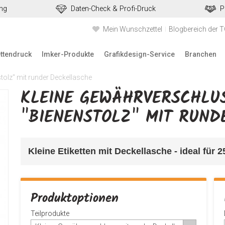
ung
Daten-Check & Profi-Druck
P
Mein Wunschzettel
Blogbereich der 
ettendruck
Imker-Produkte
Grafikdesign-Service
Branchen
tolz" mit runder Deckellasche
KLEINE GEWÄHRVERSCHLUS
"BIENENSTOLZ" MIT RUND
Kleine Etiketten mit Deckellasche - ideal für 
Produktoptionen
Teilprodukte