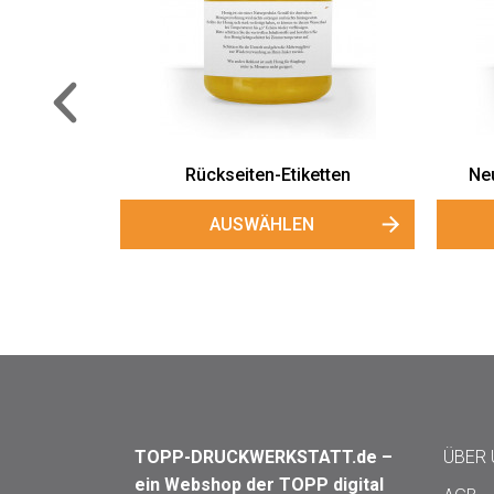
etten
Neutrale Rückseitenetiketten
Kle
AUSWÄHLEN
TOPP-DRUCKWERKSTATT.de –
ÜBER
ein Webshop der TOPP digital