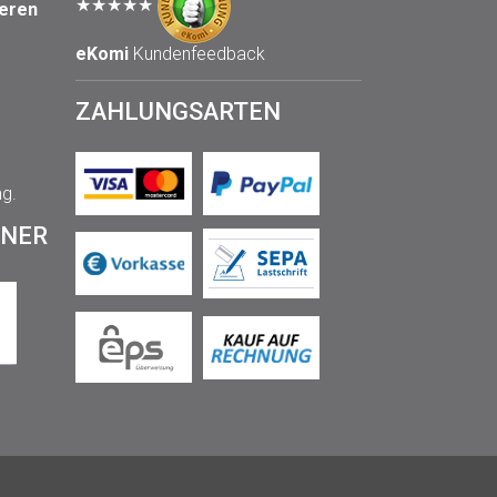
★★★★★
seren
eKomi
Kundenfeedback
ZAHLUNGSARTEN
ng.
TNER