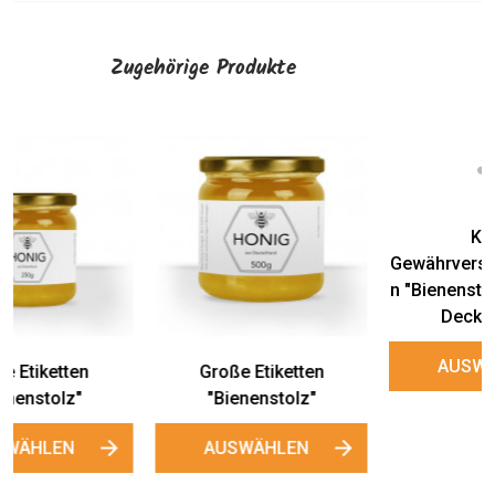
Zugehörige Produkte
Kleine
Große
Gewährverschlussetikette
Gewährverschlussetikette
n "Bienenstolz" mit runder
n "Bienenstolz" mit runder
Deckellasche
Deckellasche