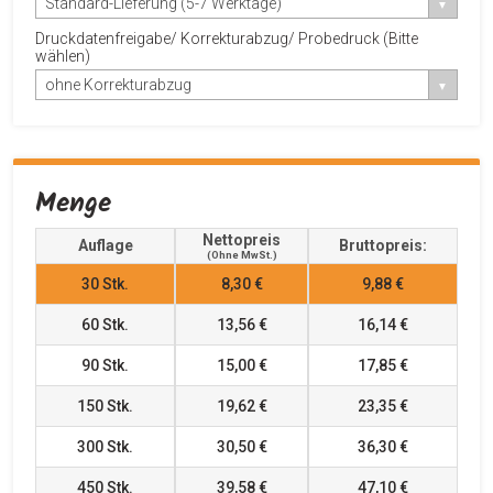
Standard-Lieferung (5-7 Werktage)
Druckdatenfreigabe/ Korrekturabzug/ Probedruck (Bitte
wählen)
ohne Korrekturabzug
Menge
Nettopreis
Auflage
Bruttopreis:
(ohne MwSt.)
30
Stk.
8,30 €
9,88 €
60
Stk.
13,56 €
16,14 €
90
Stk.
15,00 €
17,85 €
150
Stk.
19,62 €
23,35 €
300
Stk.
30,50 €
36,30 €
450
Stk.
39,58 €
47,10 €