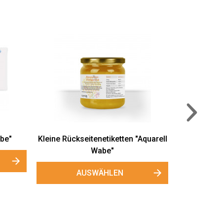
Frischesiegel "Aquarellbiene"
AUSWÄHLEN
Wabe"