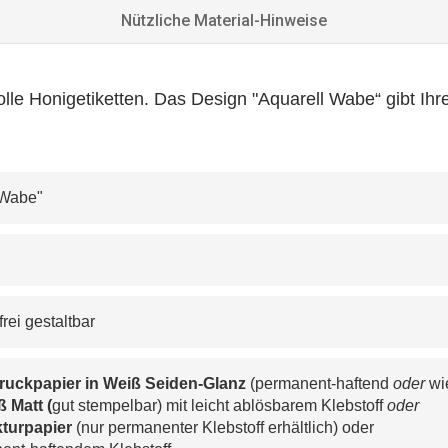
Nützliche Material-Hinweise
olle Honigetiketten. Das Design "Aquarell Wabe“ gibt Ih
l Wabe"
frei gestaltbar
ruckpapier in Weiß Seiden-Glanz
 (permanent-haftend 
oder
 wi
 Matt (
gut stempelbar) mit leicht ablösbarem Klebstoff 
o
der
turpapier 
(nur permanenter Klebstoff erhältlich) oder