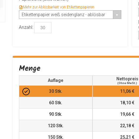
Mehr zur Ablösbarkeit von Etikettenpapieren
Etikettenpapier weiß seidenglanz - ablösbar
Anzahl:
Menge
Nettopreis
Auflage
(ohne MwSt.)
30
Stk.
11,06 €
60
Stk.
18,10 €
90
Stk.
19,66 €
120
Stk.
22,18 €
150
Stk.
25,21 €