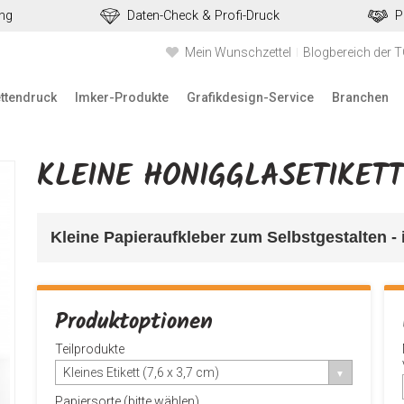
ung
Daten-Check & Profi-Druck
P
Mein Wunschzettel
Blogbereich der 
ettendruck
Imker-Produkte
Grafikdesign-Service
Branchen
KLEINE HONIGGLASETIKET
Kleine Papieraufkleber 
zum Selbstgestalten - 
Produktoptionen
Teilprodukte
Kleines Etikett (7,6 x 3,7 cm)
Papiersorte (bitte wählen)