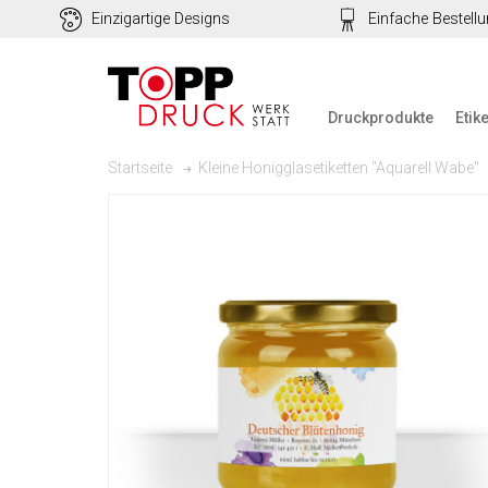
Einzigartige Designs
Einfache Bestell
Druckprodukte
Etik
Kleine Honigglasetiketten "Aquarell Wabe"
Startseite