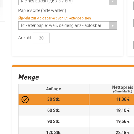
Kleines Etikett (7,6 x 3,7 cm)
Papiersorte (bitte wählen)
Mehr zur Ablösbarkeit von Etikettenpapieren
Etikettenpapier weiß seidenglanz - ablösbar
Anzahl:
Menge
Nettopreis
Auflage
(ohne MwSt.)
30
Stk.
11,06 €
60
Stk.
18,10 €
90
Stk.
19,66 €
120
Stk.
22,18 €