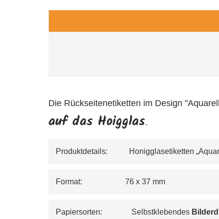
Die Rückseitenetiketten im Design "Aquarel
auf das Hoigglas
.
Produktdetails:           Honigglasetiketten „Aqu
Format:                      76 x 37 mm
Papiersorten:               Selbstklebendes 
Bilderd