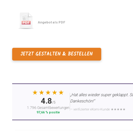
Angebot als PDF
JETZT GESTALTEN & BESTELLEN
★★★★★
„Hat alles wieder super geklappt. S
4.8
Dankeschön!“
/5
1.796 Gesamtbewertungen
— verifizierter eKomi-Kunde ★★★★★
97,66 % positiv