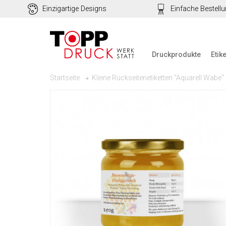
Einzigartige Designs
Einfache Bestell
Druckprodukte
Etik
Kleine Rückseitenetiketten "Aquarell Wabe"
Startseite