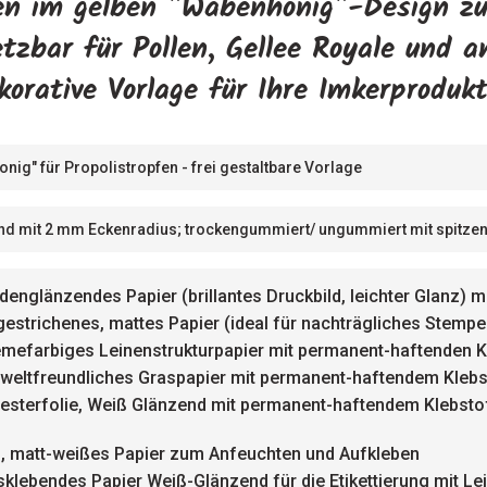
uren im gelben "Wabenhonig"-Design z
etzbar für Pollen, Gellee Royale und 
orative Vorlage für Ihre Imkerproduk
onig" für Propolistropfen - frei gestaltbare Vorlage
nd mit 2 mm Eckenradius; trockengummiert/ ungummiert mit spitzen
idenglänzendes Papier (brillantes Druckbild, leichter Glanz
gestrichenes, mattes Papier (ideal für nachträgliches Stemp
emefarbiges Leinenstrukturpapier mit permanent-haftenden K
weltfreundliches Graspapier mit permanent-haftendem Klebs
yesterfolie, Weiß Glänzend mit permanent-haftendem Klebsto
, matt-weißes Papier zum Anfeuchten und Aufkleben
klebendes Papier Weiß-Glänzend für die Etikettierung mit L