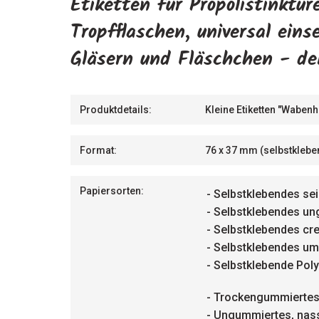
Etiketten für Propolistinkt
Tropfflaschen, universal eins
Gläsern und Fläschchen - dek
Produktdetails:
Kleine Etiketten "Wabenh
Format:
76 x 37 mm (selbstklebe
Papiersorten:
- Selbstklebendes se
- Selbstklebendes un
- Selbstklebendes cr
- Selbstklebendes um
- Selbstklebende Pol
- Trockengummiertes
- Ungummiertes, nass