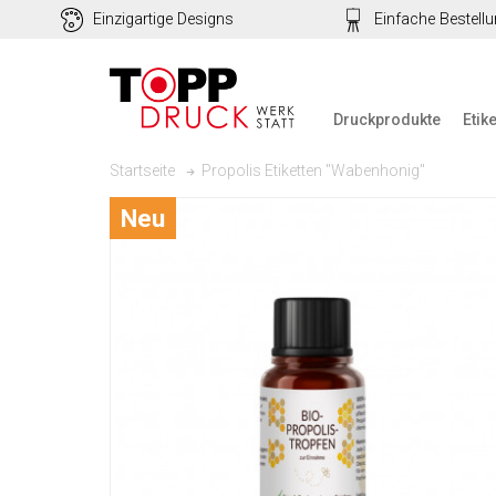
Einzigartige Designs
Einfache Bestell
Druckprodukte
Etik
Propolis Etiketten "Wabenhonig"
Startseite
Neu