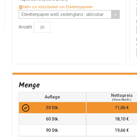
Mehr zur Ablösbarkeit von Etikettenpapieren
Etikettenpapier weiß seidenglanz - ablösbar
Anzahl:
Menge
Nettopreis
Auflage
(ohne MwSt.)
30
Stk.
11,06 €
60
Stk.
18,10 €
90
Stk.
19,66 €