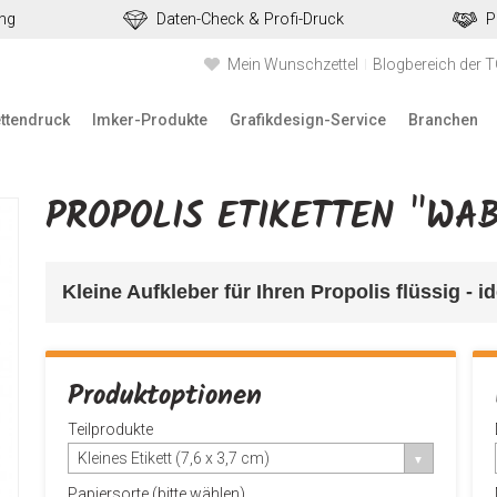
ung
Daten-Check & Profi-Druck
P
Mein Wunschzettel
Blogbereich der 
ettendruck
Imker-Produkte
Grafikdesign-Service
Branchen
PROPOLIS ETIKETTEN "WA
Kleine Aufkleber für Ihren Propolis flüssig 
- i
Produktoptionen
Teilprodukte
Kleines Etikett (7,6 x 3,7 cm)
Papiersorte (bitte wählen)