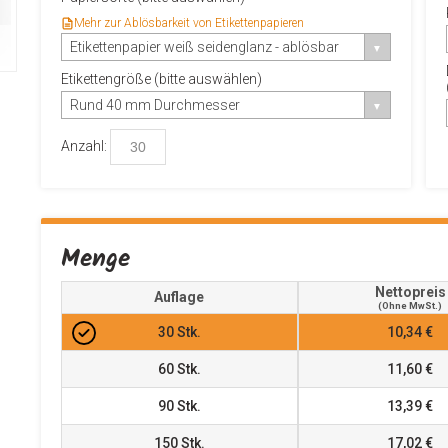
Mehr zur Ablösbarkeit von Etikettenpapieren
Etikettenpapier weiß seidenglanz - ablösbar
Etikettengröße (bitte auswählen)
Rund 40 mm Durchmesser
Anzahl:
Menge
Nettopreis
Auflage
(ohne MwSt.)
30
Stk.
10,34 €
60
Stk.
11,60 €
90
Stk.
13,39 €
150
Stk.
17,02 €