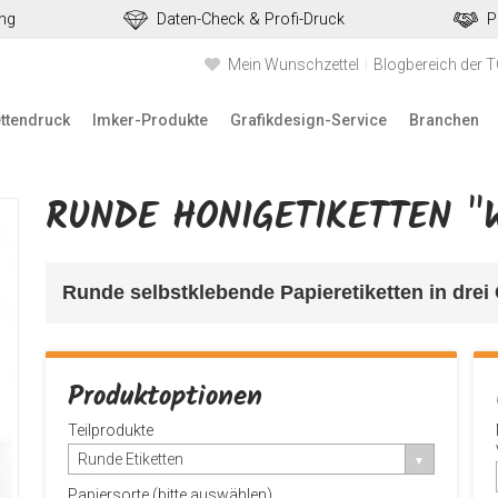
ung
Daten-Check & Profi-Druck
P
Mein Wunschzettel
Blogbereich der 
ettendruck
Imker-Produkte
Grafikdesign-Service
Branchen
RUNDE HONIGETIKETTEN "
Runde selbstklebende Papieretiketten in drei
Produktoptionen
Teilprodukte
Runde Etiketten
Papiersorte (bitte auswählen)