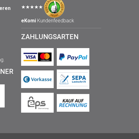
★★★★★
seren
eKomi
Kundenfeedback
ZAHLUNGSARTEN
ng.
TNER