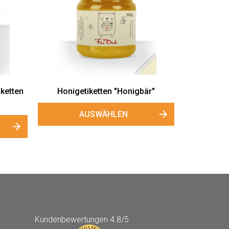
ketten
Honigetiketten "Honigbär"
AUSWÄHLEN
Kundenbewertungen
4.8/5