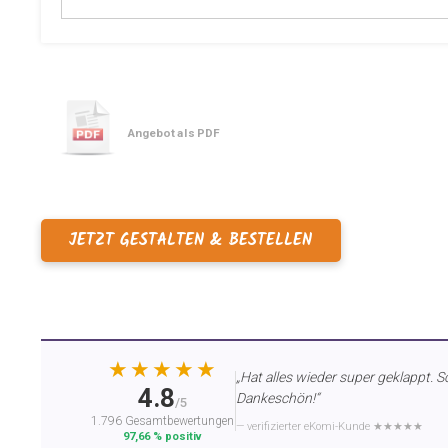
Angebot als PDF
JETZT GESTALTEN & BESTELLEN
★★★★★
„Hat alles wieder super geklappt. S
4.8
Dankeschön!“
/5
1.796 Gesamtbewertungen
— verifizierter eKomi-Kunde ★★★★★
97,66 % positiv