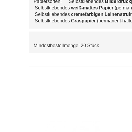
Papiersorten:      Selbstklebendes 
Bilderdruck
 S
elbstklebendes 
weiß-mattes Papier
 (perman
 Selbs
tklebendes 
cremefarbigen 
Leinenstruk
 Selbstklebendes 
Graspapier
 (permanent-haft
Mindestbestellmenge: 20 Stück