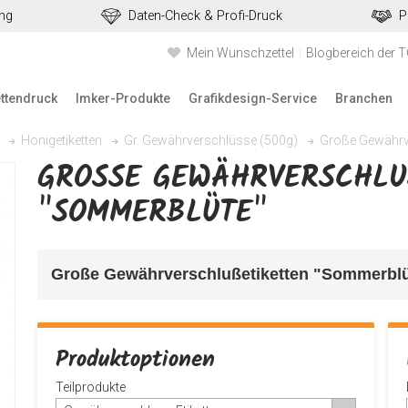
ung
Daten-Check & Profi-Druck
P
Mein Wunschzettel
Blogbereich der 
ettendruck
Imker-Produkte
Grafikdesign-Service
Branchen
Große Gewährv
Honigetiketten
Gr. Gewährverschlüsse (500g)
GROSSE GEWÄHRVERSCHLUSS
SOMMERBLÜTE"
Große Gewährverschlußetiketten "Sommerblü
Produktoptionen
Teilprodukte