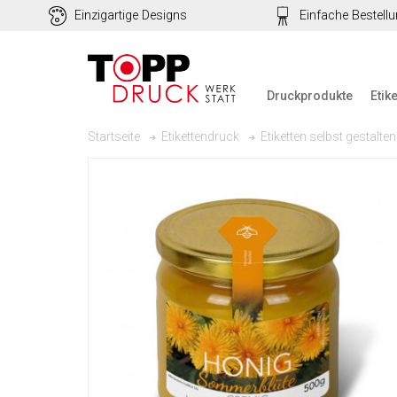
Einzigartige Designs
Einfache Bestell
Druckprodukte
Etik
Startseite
Etikettendruck
Etiketten selbst gestalten