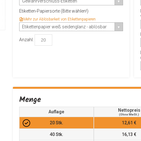
Gewährverschluss-Etiketten
Etiketten-Papiersorte (Bitte wählen!)
Mehr zur Ablösbarkeit von Etikettenpapieren
Etikettenpapier weiß seidenglanz - ablösbar
Anzahl:
Menge
Nettopreis
Auflage
(ohne MwSt.)
20
Stk.
12,61 €
40
Stk.
16,13 €