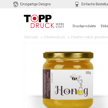
Einzigartige Designs
Einfache Bestell
Druckprodukte
Etik
Startseite
Etikettendruck
Etiketten selbst gestalten