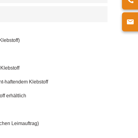
Klebstoff)
Klebstoff
nt-haftendem Klebstoff
f erhältlich
ichen Leimauftrag)