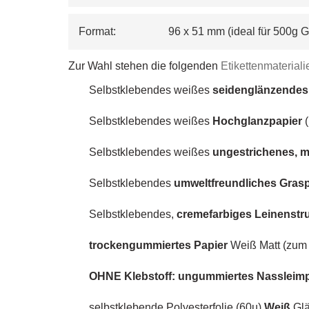
Format:                   96 x 51 mm (ideal für 500
Zur Wahl stehen die folgenden
Etikettenmaterial
Selbstklebendes weißes
seidenglänzendes
Selbstklebendes weißes
Hochglanzpapier
(
Selbstklebendes weißes
ungestrichenes, m
Selbstklebendes
umweltfreundliches Gras
Selbstklebendes,
cremefarbiges
Leinenstr
trockengummiertes Papier
Weiß Matt (zum 
OHNE Klebstoff: ungummiertes Nassleim
s
elbstklebende Polyesterfolie (60µ)
Weiß
Glä