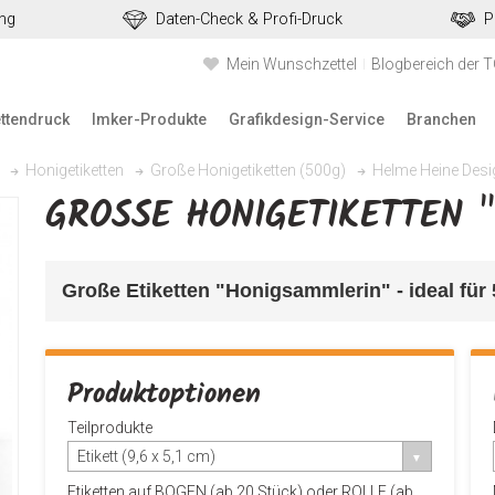
ung
Daten-Check & Profi-Druck
P
Mein Wunschzettel
Blogbereich der 
ettendruck
Imker-Produkte
Grafikdesign-Service
Branchen
Honigetiketten
Große Honigetiketten (500g)
Helme Heine Des
GROSSE HONIGETIKETTEN 
Große Etiketten "Honigsammlerin"
 - ideal fü
Produktoptionen
Teilprodukte
Etikett (9,6 x 5,1 cm)
Etiketten auf BOGEN (ab 20 Stück) oder ROLLE (ab