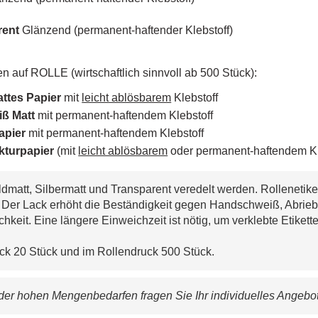
rent
Glänzend (permanent-haftender Klebstoff)
n auf ROLLE (wirtschaftlich sinnvoll ab 500 Stück):
attes Papier
mit
leicht ablösbarem
Klebstoff
ß Matt
mit permanent-haftendem Klebstoff
papier
mit permanent-haftendem Klebstoff
kturpapier
(mit
leicht ablösbarem
oder permanent-haftendem Kle
dmatt, Silbermatt und Transparent veredelt werden. Rollenetike
. Der Lack erhöht die Beständigkeit gegen Handschweiß, Abri
chkeit. Eine längere Einweichzeit ist nötig, um verklebte Etiket
ck 20 Stück und im Rollendruck 500 Stück.
er hohen Mengenbedarfen fragen Sie Ihr individuelles Angebot 