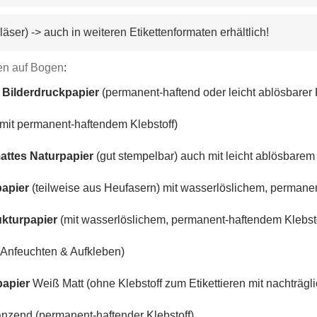
g Gläser) -> auch in weiteren Etikettenformaten erhältlich!
ien auf Bogen
:
Bilderdruckpapier
(permanent-haftend oder leicht ablösbarer 
mit permanent-haftendem Klebstoff)
attes Naturpapier
(gut stempelbar) auch mit leicht ablösbarem 
papier
(teilweise aus Heufasern) mit wasserlöslichem, permane
ukturpapier
(mit wasserlöslichem, permanent-haftendem Klebstof
Anfeuchten & Aufkleben)
papier
Weiß Matt (ohne Klebstoff zum Etikettieren mit nachträgl
nzend (permanent-haftender Klebstoff)