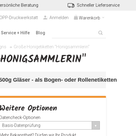
ersönliche Beratung
Schneller Lieferservice
TOPP-Druckwerkstatt
Anmelden
Warenkorb
Service + Hilfe
Blog
Große Honigetiketten "Honigsammlerin"
igns
"HONIGSAMMLERIN"
r 500g Gläser - als Bogen- oder Rollenetiketten
Weitere Optionen
Datencheck-Optionen
Basis-Datenprüfung
Mehr Bekanntheit? Dürfen wir Ihr Produkt