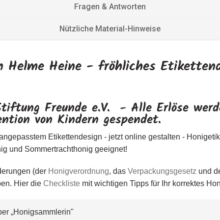
Fragen & Antworten
Nützliche Material-Hinweise
n Helme Heine - fröhliches Etikettend
Stiftung Freunde e.V. - Alle Erlöse we
ention von Kindern gespendet.
angepasstem Etikettendesign - jetzt online gestalten - Honigetik
honig und Sommertrachthonig geeignet!
rderungen (der
Honigverordnung
, das
Verpackungsgesetz
und d
ben. Hier die
Checkliste
mit wichtigen Tipps für Ihr korrektes Hon
leber „Honigsammlerin
"