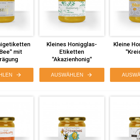
igetiketten
Kleines Honigglas-
Kleine Ho
 Bee" mit
Etiketten
"Krei
rägung
"Akazienhonig"
HLEN
AUSWÄHLEN
AUSWÄ