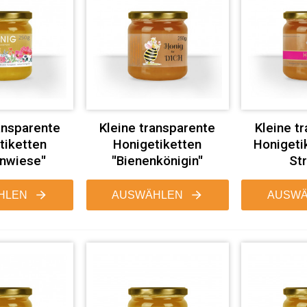
ansparente
Kleine transparente
Kleine t
tiketten
Honigetiketten
Honigeti
nwiese"
"Bienenkönigin"
Str
HLEN
AUSWÄHLEN
AUSWÄ