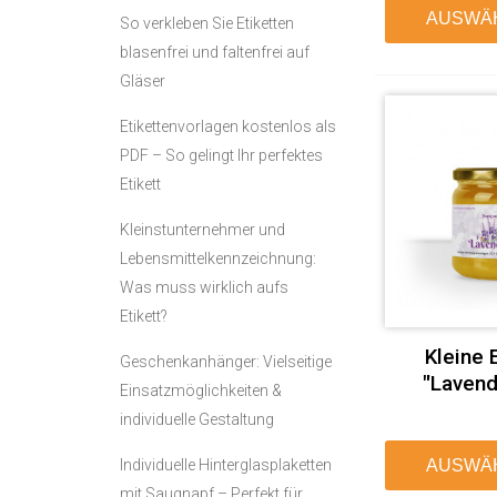
AUSWÄ
So verkleben Sie Etiketten
blasenfrei und faltenfrei auf
Gläser
Etikettenvorlagen kostenlos als
PDF – So gelingt Ihr perfektes
Etikett
Kleinstunternehmer und
Lebensmittelkennzeichnung:
Was muss wirklich aufs
Etikett?
Kleine 
Geschenkanhänger: Vielseitige
"Lavend
Einsatzmöglichkeiten &
individuelle Gestaltung
Individuelle Hinterglasplaketten
AUSWÄ
mit Saugnapf – Perfekt für