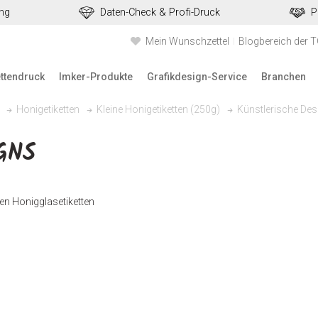
ung
Daten-Check & Profi-Druck
P
Mein Wunschzettel
Blogbereich der 
ettendruck
Imker-Produkte
Grafikdesign-Service
Branchen
Künstlerische Des
Honigetiketten
Kleine Honigetiketten (250g)
GNS
en Honigglasetiketten