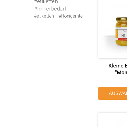
#etiketten
#Imkerbedarf
#etiketten
#Honigernte
Kleine 
"Mon
AUSWÄ