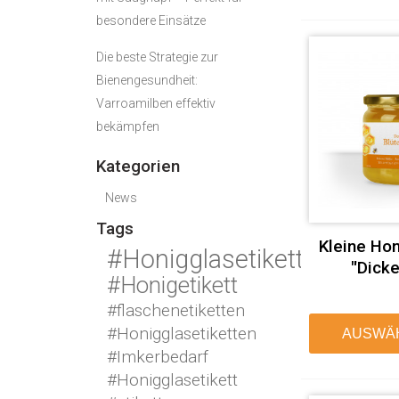
besondere Einsätze
Die beste Strategie zur
Bienengesundheit:
Varroamilben effektiv
bekämpfen
Kategorien
News
Tags
Kleine Hon
#Honigglasetikett
"Dicke
#Honigetikett
#flaschenetiketten
#Honigglasetiketten
AUSWÄ
#Imkerbedarf
#Honigglasetikett