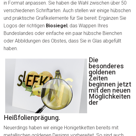
in Format anpassen. Sie haben die Wahl zwischen über 50
verschiedenen Schriftarten. Auch stellen wir einige hübschen
und praktische Grafikelemente für Sie bereit: Ergänzen Sie
Logos der richtigen
Biosiegel
, das Wappen Ihres
Bundeslandes oder einfache ein paar hübsche Bienchen
oder Abbildungen des Obstes, dass Sie in Glas abgefüllt
haben.
Die
besonderes
goldenen
Zeiten
beginnen jetzt
mit den neuen
Möglichkeiten
der
Heißfolienprägung.
Neuerdings haben wir einige Honigetiketten bereits mit
metallischen goldenen Designs vorbereitet. So sind auch