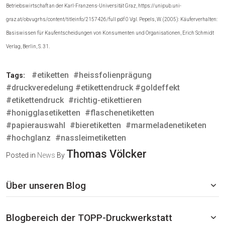
Betriebswirtschaft an der Karl-Franzens-Universität Graz, https://unipub.uni-
graz.at/obvugrhs/content/titleinfo/2157426/full.pdf 0 Vgl. Pepels, W. (2005): Käuferverhalten:
Basiswissen für Kaufentscheidungen von Konsumenten und Organisationen, Erich Schmidt
Verlag, Berlin, S. 31.
#etiketten
#heissfolienprägung
Tags:
#druckveredelung #etikettendruck #goldeffekt
#etikettendruck
#richtig-etikettieren
#honigglasetiketten
#flaschenetiketten
#papierauswahl
#bieretiketten
#marmeladenetiketen
#hochglanz
#nassleimetiketten
Thomas Völcker
Posted in
News
By
Über unseren Blog
Blogbereich der TOPP-Druckwerkstatt